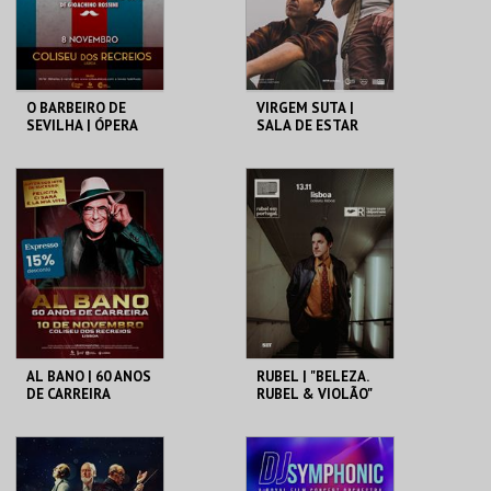
COMPRAR
COMPRAR
O BARBEIRO DE
VIRGEM SUTA |
SEVILHA | ÓPERA
SALA DE ESTAR
DE GIOACHINO
ROSSINI
COLISEU DE LISBOA
COLISEU DE LISBOA
MAIS INFO
MAIS INFO
COMPRAR
COMPRAR
AL BANO | 60 ANOS
RUBEL | "BELEZA.
DE CARREIRA
RUBEL & VIOLÃO"
COLISEU DE LISBOA
COLISEU DE LISBOA