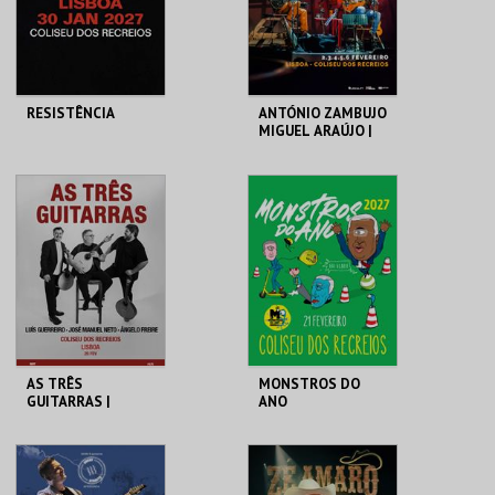
COMPRAR
COMPRAR
RESISTÊNCIA
ANTÓNIO ZAMBUJO
MIGUEL ARAÚJO |
10 ANOS DEPOIS
COLISEU DE LISBOA
COLISEU DE LISBOA
MAIS INFO
MAIS INFO
COMPRAR
COMPRAR
AS TRÊS
MONSTROS DO
GUITARRAS |
ANO
ÂNGELO FREIRE,
JOSÉ MANUEL
NETO & LUÍS
COLISEU DE LISBOA
COLISEU DE LISBOA
GUERREIRO