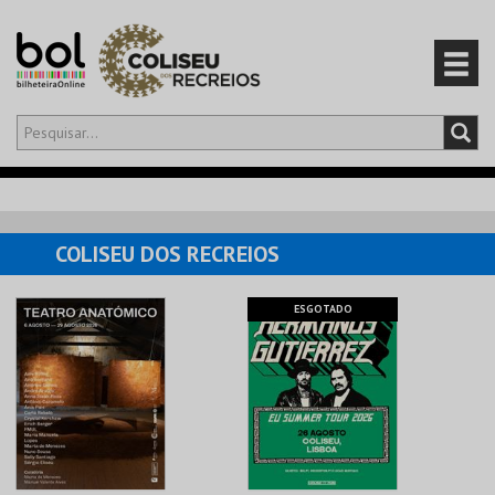
Olá,
iniciar sessão
PT
0
CARRINHO
COLISEU DOS RECREIOS
EVENTOS
ESGOTADO
CARTÕES
PRODUTOS