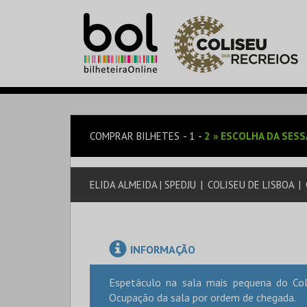
COMPRAR BILHETES
1
2
»
ESCOLHA DA SES
ELIDA ALMEIDA | SPEDJU
|
COLISEU DE LISBOA
|
INFORMAÇÃO
Espetáculo na sala mais pequena do Coli
Ocupação da sala por ordem de chegada.