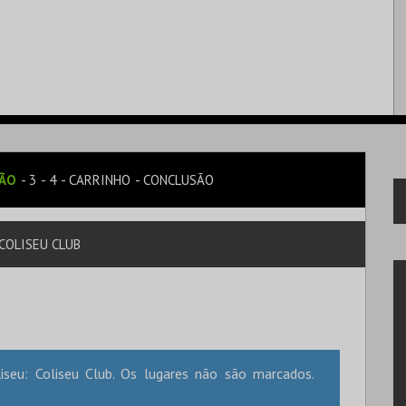
SÃO
3
4
CARRINHO
CONCLUSÃO
COLISEU CLUB
seu: Coliseu Club. Os lugares não são marcados.