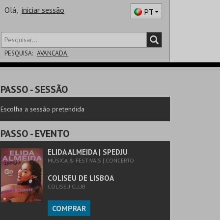
Olá,
iniciar sessão
PT
PESQUISA:
AVANÇADA
DISTRITO
PASSO
- SESSÃO
SALA
Escolha a sessão pretendida
PASSO
- EVENTO
ELIDA ALMEIDA | SPEDJU
MÚSICA & FESTIVAIS | CONCERTO
COLISEU DE LISBOA
COLISEU CLUB
COMPRAR