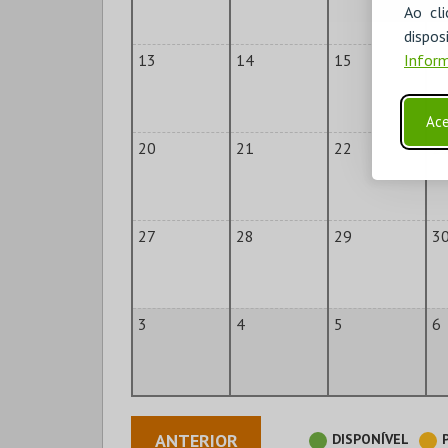
Ao cl
disp
Inform
13
14
15
1
Ace
20
21
22
2
27
28
29
3
3
4
5
6
ANTERIOR
DISPONÍVEL