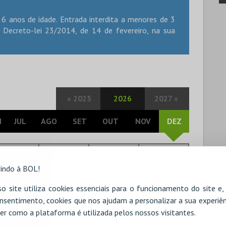
6 anos de idade. Entrada interdita a menores de 3
Decreto-lei 23/2014, de 14 de fevereiro, na sua
«
2025
2026
2027
»
N
JUL
AGO
SET
OUT
NOV
DEZ
UA
QUI
SEX
SÁB
3
4
5
indo à BOL!
21:30
o site utiliza cookies essenciais para o funcionamento do site e
nsentimento, cookies que nos ajudam a personalizar a sua experiên
10
11
12
er como a plataforma é utilizada pelos nossos visitantes.