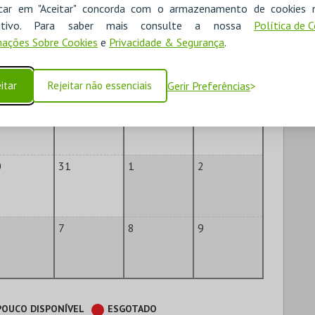
icar em "Aceitar" concorda com o armazenamento de cookies 
ositivo. Para saber mais consulte a nossa
Política de 
ações Sobre Cookies
e
Privacidade & Segurança
.
6
17
18
19
itar
Rejeitar não essenciais
Gerir Preferências
3
24
25
26
0
31
1
2
7
8
9
POUCO DISPONÍVEL
ESGOTADO