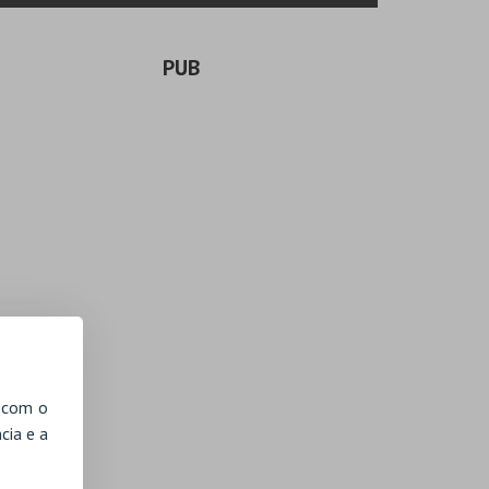
PUB
, com o
cia e a