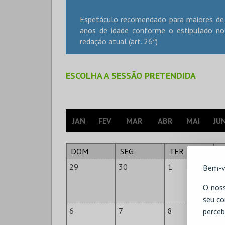
Espetáculo recomendado para maiores de 
anos de idade conforme o estipulado no 
redação atual (art. 26ª)
ESCOLHA A SESSÃO PRETENDIDA
JAN
FEV
MAR
ABR
MAI
JU
DOM
SEG
TER
Q
29
30
1
2
Bem-v
O noss
seu co
6
7
8
9
perceb