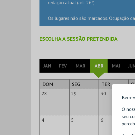
redação atual (art. 26ª)
Os lugares não são marcados. Ocupação da
ESCOLHA A SESSÃO PRETENDIDA
JAN
FEV
MAR
ABR
MAI
JU
DOM
SEG
TER
Q
28
29
30
3
Bem-v
O noss
seu co
4
5
6
7
perceb