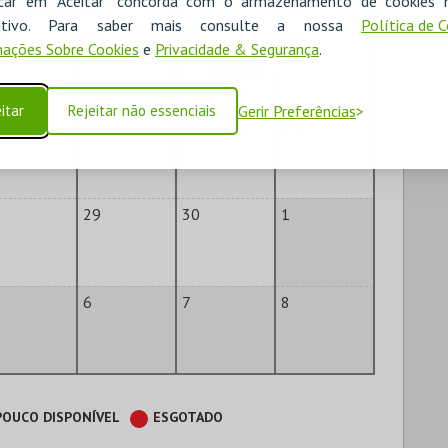
icar em "Aceitar" concorda com o armazenamento de cookies 
ositivo. Para saber mais consulte a nossa
Política de 
4
15
16
17
ações Sobre Cookies
e
Privacidade & Segurança
.
21:30
itar
Rejeitar não essenciais
Gerir Preferências
1
22
23
24
8
29
30
1
6
7
8
POUCO DISPONÍVEL
ESGOTADO