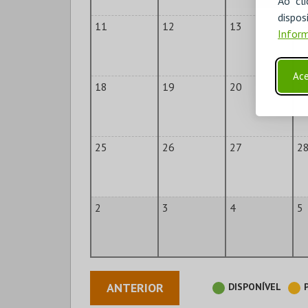
Ao cl
disp
11
12
13
1
Inform
Ace
18
19
20
2
25
26
27
2
2
3
4
5
ANTERIOR
DISPONÍVEL