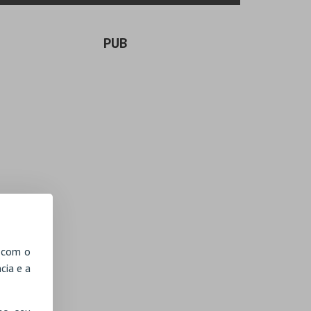
PUB
, com o
cia e a