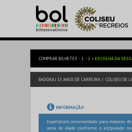
COMPRAR BILHETES
1
2
»
ESCOLHA DA SES
BADOXA | 15 ANOS DE CARREIRA
|
COLISEU DE L
INFORMAÇÃO
Espetáculo recomendado para maiores de 
anos de idade conforme o estipulado no 