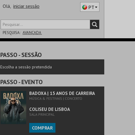
Olá,
iniciar sessão
PT
PESQUISA:
AVANÇADA
DISTRITO
PASSO
- SESSÃO
SALA
Escolha a sessão pretendida
PASSO
- EVENTO
BADOXA | 15 ANOS DE CARREIRA
MÚSICA & FESTIVAIS | CONCERTO
COLISEU DE LISBOA
SALA PRINCIPAL
COMPRAR