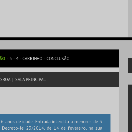
SÃO
3
4
CARRINHO
CONCLUSÃO
ISBOA
|
SALA PRINCIPAL
6 anos de idade. Entrada interdita a menores de 3
Decreto-lei 23/2014, de 14 de fevereiro, na sua