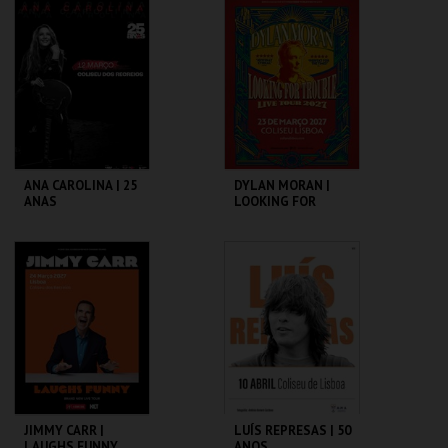
COLISEU DE LISBOA
COLISEU DE LISBOA
MAIS INFO
MAIS INFO
COMPRAR
COMPRAR
ANA CAROLINA | 25
DYLAN MORAN |
ANAS
LOOKING FOR
TROUBLE
COLISEU DE LISBOA
COLISEU DE LISBOA
MAIS INFO
MAIS INFO
COMPRAR
COMPRAR
JIMMY CARR |
LUÍS REPRESAS | 50
LAUGHS FUNNY
ANOS