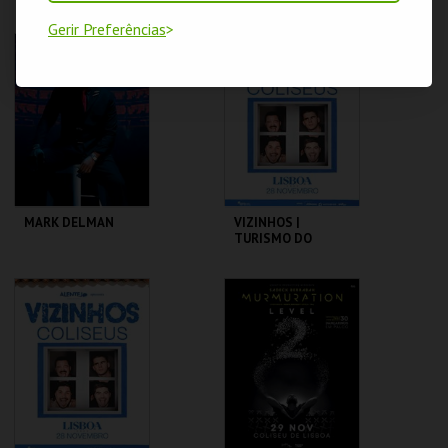
TOUR | TRIBUTE
JOHN
Gerir Preferências
COLISEU DE LISBOA
COLISEU DE LISBOA
MAIS INFO
MAIS INFO
COMPRAR
COMPRAR
MARK DELMAN
VIZINHOS |
TURISMO DO
ALENTEJO VIP
COLISEU DE LISBOA
COLISEU DE LISBOA
MAIS INFO
MAIS INFO
COMPRAR
COMPRAR