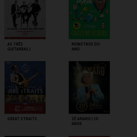
MAIS INFO
MAIS INFO
COMPRAR
COMPRAR
AS TRÊS
MONSTROS DO
GUITARRAS |
ANO
ÂNGELO FREIRE,
JOSÉ MANUEL
NETO & LUÍS
COLISEU DE LISBOA
COLISEU DE LISBOA
GUERREIRO
MAIS INFO
MAIS INFO
COMPRAR
COMPRAR
GREAT STRAITS
ZÉ AMARO | 20
ANOS