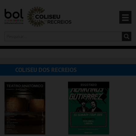
Olá,
iniciar sessão
PT
0
CARRINHO
COLISEU DOS RECREIOS
EVENTOS
ESGOTADO
CARTÕES
PRODUTOS