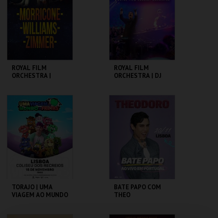
MAIS INFO
MAIS INFO
COMPRAR
COMPRAR
ROYAL FILM
ROYAL FILM
ORCHESTRA |
ORCHESTRA | DJ
MORRICONE -
SYMPHONIC &
ZIMMER -
ROYAL FILM
WILLIAMS
ORCHESTRA
COLISEU DE LISBOA
COLISEU DE LISBOA
MAIS INFO
MAIS INFO
COMPRAR
COMPRAR
TORAJO | UMA
BATE PAPO COM
VIAGEM AO MUNDO
THEO
DAS FRUTAS