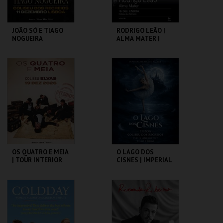
JOÃO SÓ E TIAGO
RODRIGO LEÃO |
NOGUEIRA
ALMA MATER |
MISTY FEST
COLISEU DE LISBOA
COLISEU DE LISBOA
MAIS INFO
MAIS INFO
COMPRAR
COMPRAR
OS QUATRO E MEIA
O LAGO DOS
| TOUR INTERIOR
CISNES | IMPERIAL
HERITAGE BALLET |
CLASSIC STAGE
COLISEU DE ELVAS
COLISEU DE LISBOA
MAIS INFO
MAIS INFO