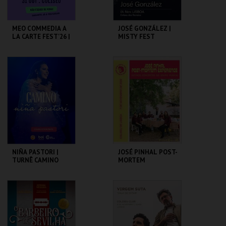
MEO COMMEDIA A
JOSÉ GONZÁLEZ |
LA CARTE FEST'26 |
MISTY FEST
IMAGINA
COLISEU DE LISBOA
COLISEU DE LISBOA
MAIS INFO
MAIS INFO
COMPRAR
COMPRAR
NIÑA PASTORI |
JOSÉ PINHAL POST-
TURNÊ CAMINO
MORTEM
2025 | LISBOA
EXPERIENCE
COLISEU DE LISBOA
COLISEU DE LISBOA
MAIS INFO
MAIS INFO