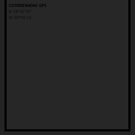
COORDENADAS GPS
N: 38º42'59"
W: 09º08'26"