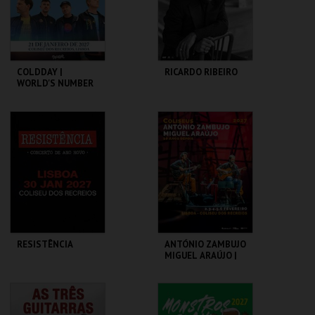
COMPRAR
COMPRAR
COLDDAY |
RICARDO RIBEIRO
WORLD'S NUMBER
ONE COLDPLAY
TRIBUTE
COLISEU DE LISBOA
COLISEU DE LISBOA
MAIS INFO
MAIS INFO
COMPRAR
COMPRAR
RESISTÊNCIA
ANTÓNIO ZAMBUJO
MIGUEL ARAÚJO |
10 ANOS DEPOIS
COLISEU DE LISBOA
COLISEU DE LISBOA