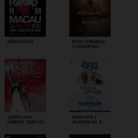
MAIS INFO
MAIS INFO
COMPRAR
INSCREVER
RÁDIO MACAU
DEIVE LEONARDO,
O DESPERTAR |
TOUR MUNDIAL
COLISEU DE LISBOA
COLISEU DE LISBOA
MAIS INFO
MAIS INFO
COMPRAR
QUEEN LIVES
AMOR AZUL |
FOREVER TRIBUTO |
GILBERTO GIL &
ORQUESTRA NOVA
ALDO BRIZZI
DE GUITARRAS
COLISEU DE LISBOA
COLISEU DE LISBOA