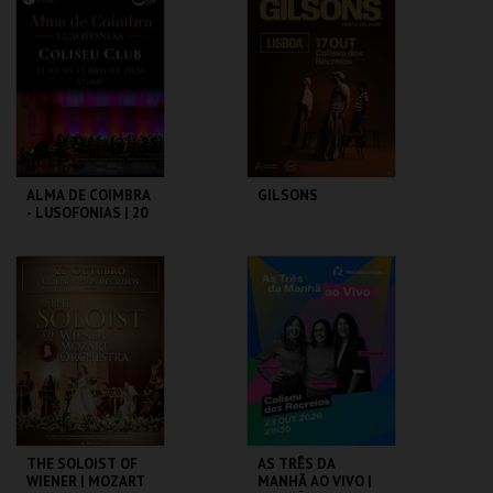
MAIS INFO
MAIS INFO
COMPRAR
COMPRAR
ALMA DE COIMBRA
GILSONS
- LUSOFONIAS | 20
ANOS DE MÚSICA
COLISEU DE LISBOA
COLISEU DE LISBOA
MAIS INFO
MAIS INFO
COMPRAR
COMPRAR
THE SOLOIST OF
AS TRÊS DA
WIENER | MOZART
MANHÃ AO VIVO |