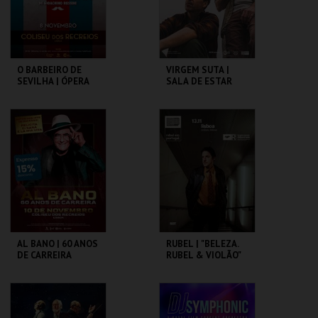
COMPRAR
COMPRAR
O BARBEIRO DE
VIRGEM SUTA |
SEVILHA | ÓPERA
SALA DE ESTAR
DE GIOACHINO
ROSSINI
COLISEU DE LISBOA
COLISEU DE LISBOA
MAIS INFO
MAIS INFO
COMPRAR
COMPRAR
AL BANO | 60 ANOS
RUBEL | "BELEZA.
DE CARREIRA
RUBEL & VIOLÃO"
COLISEU DE LISBOA
COLISEU DE LISBOA