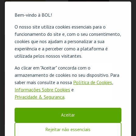
COLISEU DE LISBOA
COLISEU DE LISBOA
Bem-vindo à BOL!
MAIS INFO
MAIS INFO
O nosso site utiliza cookies essenciais para o
COMPRAR
COMPRAR
funcionamento do site e, com o seu consentimento,
cookies que nos ajudam a personalizar a sua
experiência e a perceber como a plataforma é
EM CASA D'AMÁLIA |
O QUEBRA-NOZES |
utilizada pelos nossos visitantes.
O CONCERTO AO
IMPERIAL
VIVO
HERITAGE BALLET |
Ao clicar em "Aceitar" concorda com o
CLASSIC STAGE
O evento escolhido não está disponível
armazenamento de cookies no seu dispositivo. Para
COLISEU DE LISBOA
COLISEU DE LISBOA
saber mais consulte a nossa
Política de Cookies
,
OK
Informações Sobre Cookies
e
MAIS INFO
MAIS INFO
Privacidade & Segurança
.
COMPRAR
COMPRAR
Aceitar
Rejeitar não essenciais
LOVER | THE
SIR EL TOM |
UNOFFICIAL ERAS
TRIBUTO A ELTON