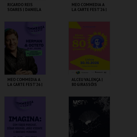
RICARDO REIS
MEO COMMEDIA A
SOARES | DANIELA
LA CARTE FEST'26 |
GALHOZ
INÊS AIRES
PEREIRA |
NAMASTÊ
COLISEU DE LISBOA
COLISEU DE LISBOA
MAIS INFO
MAIS INFO
COMPRAR
COMPRAR
MEO COMMEDIA A
ALCEU VALENÇA |
LA CARTE FEST'26 |
80 GIRASSÓIS
HERMAN & OCTETO
COLISEU DE LISBOA
COLISEU DE LISBOA
MAIS INFO
MAIS INFO
COMPRAR
COMPRAR