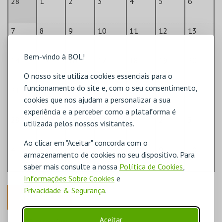
28
1
2
3
4
5
6
7
8
9
10
11
12
13
Bem-vindo à BOL!
14
15
16
17
18
19
20
O nosso site utiliza cookies essenciais para o
funcionamento do site e, com o seu consentimento,
21
22
23
24
25
26
27
cookies que nos ajudam a personalizar a sua
experiência e a perceber como a plataforma é
28
29
30
31
1
2
3
utilizada pelos nossos visitantes.
Ao clicar em "Aceitar" concorda com o
4
5
6
7
8
9
10
armazenamento de cookies no seu dispositivo. Para
saber mais consulte a nossa
Política de Cookies
,
Informações Sobre Cookies
e
Privacidade & Segurança
.
ANTERIOR
Aceitar
DISPONÍVEL