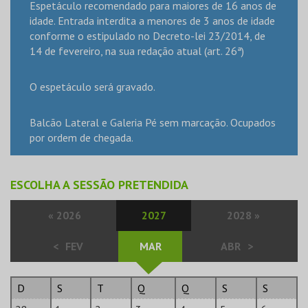
Espetáculo recomendado para maiores de 16 anos de
idade. Entrada interdita a menores de 3 anos de idade
conforme o estipulado no Decreto-lei 23/2014, de
14 de fevereiro, na sua redação atual (art. 26ª)
O espetáculo será gravado.
Balcão Lateral e Galeria Pé sem marcação. Ocupados
por ordem de chegada.
ESCOLHA A SESSÃO PRETENDIDA
«
2026
2027
2028
»
<
FEV
MAR
ABR
>
D
S
T
Q
Q
S
S