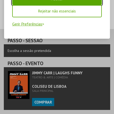
POUCO DISPONÍVEL
ESGOTADO
Rejeitar não essenciais
Gerir Preferências
PASSO
- SESSÃO
Escolha a sessão pretendida
PASSO
- EVENTO
JIMMY CARR | LAUGHS FUNNY
TEATRO & ARTE | COMÉDIA
COLISEU DE LISBOA
SALA PRINCIPAL
COMPRAR