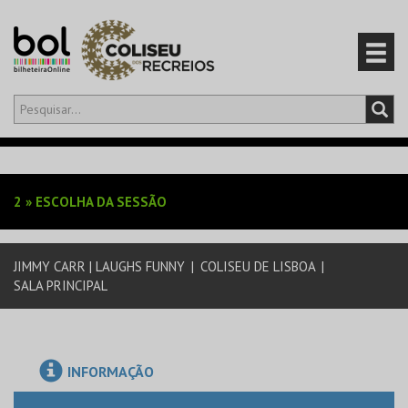
Olá,
iniciar sessão
PT
0
CARRINHO
2
»
ESCOLHA DA SESSÃO
EVENTOS
JIMMY CARR | LAUGHS FUNNY
|
COLISEU DE LISBOA
|
CARTÕES
SALA PRINCIPAL
PRODUTOS
INFORMAÇÃO