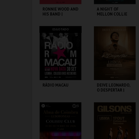
RONNIE WOOD AND
A NIGHT OF
HIS BAND |
MELLON COLLIE
FEATURING IMELDA
AND INFINITE
MAY
SADNESS
FEATURING BILLY
COLISEU DE LISBOA
COLISEU DE LISBOA
ESGOTADO
CORGAN
MAIS INFO
MAIS INFO
COMPRAR
RÁDIO MACAU
DEIVE LEONARDO,
O DESPERTAR |
TOUR MUNDIAL
COLISEU DE LISBOA
COLISEU DE LISBOA
MAIS INFO
MAIS INFO
COMPRAR