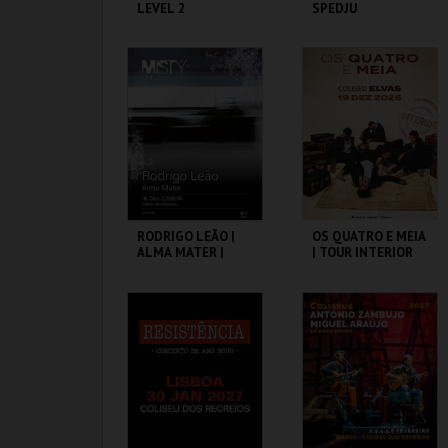
LEVEL 2
SPEDJU
COLISEU DE LISBOA
COLISEU DE LISBOA
MAIS INFO
MAIS INFO
COMPRAR
COMPRAR
RODRIGO LEÃO |
OS QUATRO E MEIA
ALMA MATER |
| TOUR INTERIOR
MISTY FEST
COLISEU DE LISBOA
COLISEU DE ELVAS
MAIS INFO
MAIS INFO
COMPRAR
COMPRAR