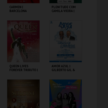
CARMEN |
PLENITUDE COM
BARCELONA
CAMILA VIEIRA |
FLAMENCO BALLET
PORTUGAL 2026
COLISEU DE LISBOA
COLISEU DE LISBOA
MAIS INFO
MAIS INFO
COMPRAR
INSCREVER
QUEEN LIVES
AMOR AZUL |
FOREVER TRIBUTO |
GILBERTO GIL &
ORQUESTRA NOVA
ALDO BRIZZI
DE GUITARRAS
COLISEU DE LISBOA
COLISEU DE LISBOA
MAIS INFO
MAIS INFO
COMPRAR
COMPRAR