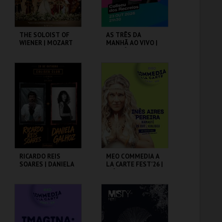
THE SOLOIST OF
AS TRÊS DA
WIENER | MOZART
MANHÃ AO VIVO |
ORCHESTRA
AS TRÊS DA
MANHÃ DA
RENASCENÇA
COLISEU DE LISBOA
COLISEU DE LISBOA
MAIS INFO
MAIS INFO
COMPRAR
COMPRAR
RICARDO REIS
MEO COMMEDIA A
SOARES | DANIELA
LA CARTE FEST'26 |
GALHOZ
INÊS AIRES
PEREIRA |
NAMASTÊ
COLISEU DE LISBOA
COLISEU DE LISBOA
MAIS INFO
MAIS INFO