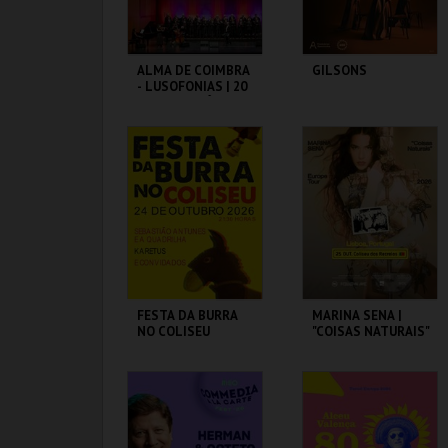
ALMA DE COIMBRA
GILSONS
- LUSOFONIAS | 20
ANOS DE MÚSICA
COLISEU DE LISBOA
COLISEU DE LISBOA
MAIS INFO
MAIS INFO
COMPRAR
COMPRAR
FESTA DA BURRA
MARINA SENA |
NO COLISEU
"COISAS NATURAIS"
COLISEU DE LISBOA
COLISEU DE LISBOA
MAIS INFO
MAIS INFO