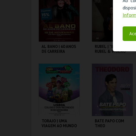
Ao cl
disp
MAIS INFO
MAIS INFO
Inform
COMPRAR
COMPRAR
Ace
AL BANO | 60 ANOS
RUBEL | "BELEZA.
DE CARREIRA
RUBEL & VIOLÃO"
COLISEU DE LISBOA
COLISEU DE LISBOA
MAIS INFO
MAIS INFO
COMPRAR
COMPRAR
TORAJO | UMA
BATE PAPO COM
VIAGEM AO MUNDO
THEO
DAS FRUTAS