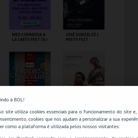
COMPRAR
COMPRAR
MEO COMMEDIA A
JOSÉ GONZÁLEZ |
LA CARTE FEST'26 |
MISTY FEST
IMAGINA
COLISEU DE LISBOA
COLISEU DE LISBOA
MAIS INFO
MAIS INFO
COMPRAR
COMPRAR
indo à BOL!
O BARBEIRO DE
VIRGEM SUTA |
o site utiliza cookies essenciais para o funcionamento do site e
SEVILHA | ÓPERA
SALA DE ESTAR
nsentimento, cookies que nos ajudam a personalizar a sua experiên
DE GIOACHINO
ROSSINI
er como a plataforma é utilizada pelos nossos visitantes.
O evento escolhido não está disponível
COLISEU DE LISBOA
COLISEU DE LISBOA