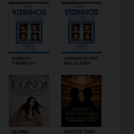
COLISEU DE LISBOA
COLISEU DE LISBOA
MAIS INFO
MAIS INFO
COMPRAR
COMPRAR
VIZINHOS |
VIZINHOS AO VIVO
TURISMO DO
NOS COLISEUS
ALENTEJO VIP
COLISEU DE LISBOA
COLISEU DE LISBOA
MAIS INFO
MAIS INFO
COMPRAR
COMPRAR
IOLANDA
JOÃO SÓ E TIAGO