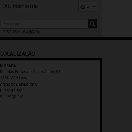
Olá,
iniciar sessão
PT
PESQUISA:
AVANÇADA
DISTRITO
LOCALIZAÇÃO
SALA
MORADA
Rua das Portas de Santo Antão, 96
1150-269 Lisboa
COORDENADAS GPS
N: 38º42'59"
W: 09º08'26"