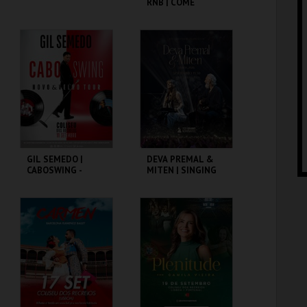
RNB | COME
CLOSER
COLISEU DE LISBOA
COLISEU DE LISBOA
MAIS INFO
MAIS INFO
COMPRAR
COMPRAR
GIL SEMEDO |
DEVA PREMAL &
CABOSWING -
MITEN | SINGING
NOVO E VELHO
OUR PRAYERS |
TOUR
LISBON 2026
COLISEU DE LISBOA
COLISEU DE LISBOA
MAIS INFO
MAIS INFO
COMPRAR
COMPRAR