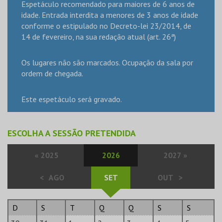
Espetáculo recomendado para maiores de 6 anos de
idade. Entrada interdita a menores de 3 anos de idade
conforme o estipulado no Decreto-lei 23/2014, de
14 de fevereiro, na sua redação atual (art. 26ª)
Os lugares não são marcados. Ocupação da sala por
ordem de chegada.
Este espetáculo será gravado.
ESCOLHA A SESSÃO PRETENDIDA
«
2025
2026
2027
»
<
AGO
SET
OUT
>
D
S
T
Q
Q
S
S