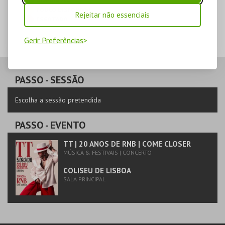
POUCO DISPONÍVEL
Rejeitar não essenciais
ESGOTADO
Gerir Preferências
PASSO
- SESSÃO
Escolha a sessão pretendida
PASSO
- EVENTO
TT | 20 ANOS DE RNB | COME CLOSER
MÚSICA & FESTIVAIS | CONCERTO
COLISEU DE LISBOA
SALA PRINCIPAL