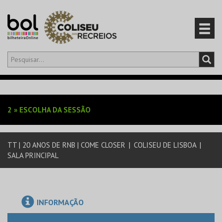
Olá,
iniciar sessão
PT
0
CARRINHO
2
»
ESCOLHA DA SESSÃO
EVENTOS
TT | 20 ANOS DE RNB | COME CLOSER
|
COLISEU DE LISBOA
|
CARTÕES
SALA PRINCIPAL
PRODUTOS
INFORMAÇÃO