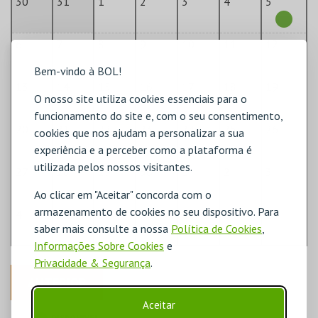
30
31
1
2
3
4
5
6
7
8
9
10
11
12
Bem-vindo à BOL!
13
14
15
16
17
18
19
O nosso site utiliza cookies essenciais para o
funcionamento do site e, com o seu consentimento,
20
21
22
23
24
25
26
cookies que nos ajudam a personalizar a sua
experiência e a perceber como a plataforma é
utilizada pelos nossos visitantes.
27
28
29
30
1
2
3
Ao clicar em "Aceitar" concorda com o
armazenamento de cookies no seu dispositivo. Para
4
5
6
7
8
9
10
saber mais consulte a nossa
Política de Cookies
,
Informações Sobre Cookies
e
Privacidade & Segurança
.
ANTERIOR
Aceitar
DISPONÍVEL