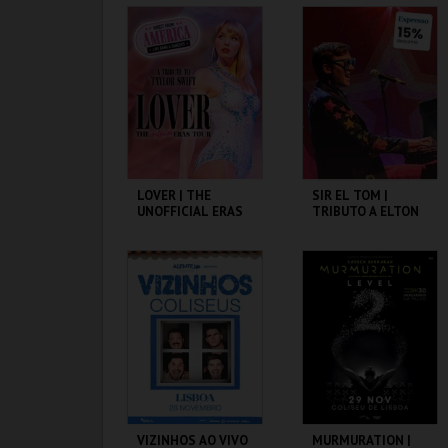
COLISEU DE LISBOA
COLISEU DE LISBOA
MAIS INFO
MAIS INFO
COMPRAR
COMPRAR
LOVER | THE
SIR EL TOM |
UNOFFICIAL ERAS
TRIBUTO A ELTON
TOUR | TRIBUTE
JOHN
COLISEU DE LISBOA
COLISEU DE LISBOA
MAIS INFO
MAIS INFO
COMPRAR
COMPRAR
VIZINHOS AO VIVO
MURMURATION |