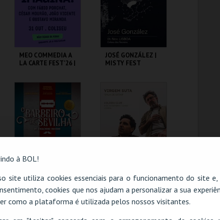
COMPRAR
COMPRAR
MEO COMMEDIA A
JOSÉ GONZÁLEZ |
LA CARTE FEST'26 |
MISTY FEST
IMAGINA
COLISEU DE LISBOA
COLISEU DE LISBOA
MAIS INFO
MAIS INFO
COMPRAR
COMPRAR
indo à BOL!
O BARBEIRO DE
VIRGEM SUTA |
o site utiliza cookies essenciais para o funcionamento do site e
SEVILHA | ÓPERA
SALA DE ESTAR
nsentimento, cookies que nos ajudam a personalizar a sua experiên
DE GIOACHINO
ROSSINI
er como a plataforma é utilizada pelos nossos visitantes.
O evento escolhido não está disponível
COLISEU DE LISBOA
COLISEU DE LISBOA