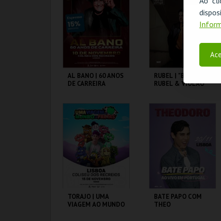
Ao cl
disp
MAIS INFO
MAIS INFO
Inform
COMPRAR
COMPRAR
Ace
AL BANO | 60 ANOS
RUBEL | "BELEZA.
DE CARREIRA
RUBEL & VIOLÃO"
COLISEU DE LISBOA
COLISEU DE LISBOA
MAIS INFO
MAIS INFO
COMPRAR
COMPRAR
TORAJO | UMA
BATE PAPO COM
VIAGEM AO MUNDO
THEO
DAS FRUTAS