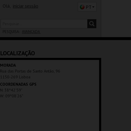
Olá,
iniciar sessão
PT
PESQUISA:
AVANÇADA
DISTRITO
LOCALIZAÇÃO
SALA
MORADA
Rua das Portas de Santo Antão, 96
1150-269 Lisboa
COORDENADAS GPS
N: 38º42'59"
W: 09º08'26"