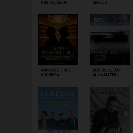
NOS COLISEUS
LEVEL 2
COLISEU DE LISBOA
COLISEU DE LISBOA
MAIS INFO
MAIS INFO
COMPRAR
COMPRAR
JOÃO SÓ E TIAGO
RODRIGO LEÃO |
NOGUEIRA
ALMA MATER |
MISTY FEST
COLISEU DE LISBOA
COLISEU DE LISBOA
MAIS INFO
MAIS INFO
COMPRAR
COMPRAR