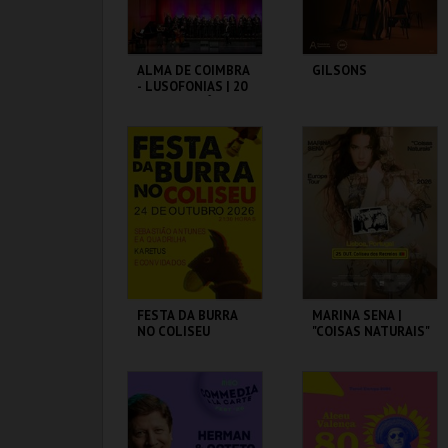
ALMA DE COIMBRA
GILSONS
- LUSOFONIAS | 20
ANOS DE MÚSICA
COLISEU DE LISBOA
COLISEU DE LISBOA
MAIS INFO
MAIS INFO
COMPRAR
COMPRAR
FESTA DA BURRA
MARINA SENA |
NO COLISEU
"COISAS NATURAIS"
COLISEU DE LISBOA
COLISEU DE LISBOA
MAIS INFO
MAIS INFO