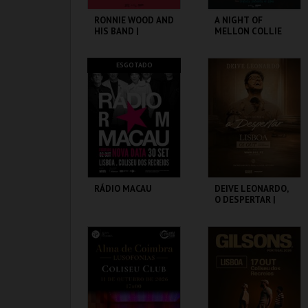
RONNIE WOOD AND
A NIGHT OF
HIS BAND |
MELLON COLLIE
FEATURING IMELDA
AND INFINITE
MAY
SADNESS
FEATURING BILLY
COLISEU DE LISBOA
COLISEU DE LISBOA
ESGOTADO
CORGAN
MAIS INFO
MAIS INFO
COMPRAR
RÁDIO MACAU
DEIVE LEONARDO,
O DESPERTAR |
TOUR MUNDIAL
COLISEU DE LISBOA
COLISEU DE LISBOA
MAIS INFO
MAIS INFO
COMPRAR