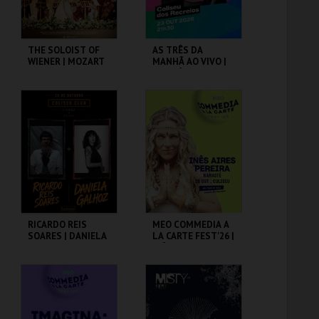
THE SOLOIST OF
AS TRÊS DA
WIENER | MOZART
MANHÃ AO VIVO |
ORCHESTRA
AS TRÊS DA
MANHÃ DA
RENASCENÇA
COLISEU DE LISBOA
COLISEU DE LISBOA
MAIS INFO
MAIS INFO
COMPRAR
COMPRAR
RICARDO REIS
MEO COMMEDIA A
SOARES | DANIELA
LA CARTE FEST'26 |
GALHOZ
INÊS AIRES
PEREIRA |
NAMASTÊ
COLISEU DE LISBOA
COLISEU DE LISBOA
MAIS INFO
MAIS INFO