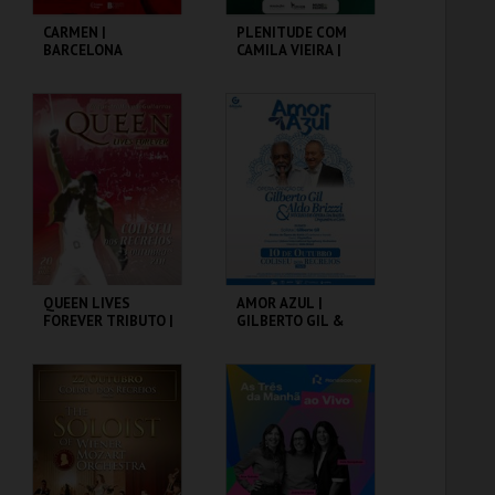
CARMEN |
PLENITUDE COM
BARCELONA
CAMILA VIEIRA |
FLAMENCO BALLET
PORTUGAL 2026
COLISEU DE LISBOA
COLISEU DE LISBOA
MAIS INFO
MAIS INFO
COMPRAR
INSCREVER
QUEEN LIVES
AMOR AZUL |
FOREVER TRIBUTO |
GILBERTO GIL &
ORQUESTRA NOVA
ALDO BRIZZI
DE GUITARRAS
COLISEU DE LISBOA
COLISEU DE LISBOA
MAIS INFO
MAIS INFO
COMPRAR
COMPRAR