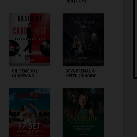
RNB | COME
CLOSER
COLISEU DE LISBOA
COLISEU DE LISBOA
MAIS INFO
MAIS INFO
COMPRAR
COMPRAR
GIL SEMEDO |
DEVA PREMAL &
CABOSWING -
MITEN | SINGING
NOVO E VELHO
OUR PRAYERS |
TOUR
LISBON 2026
COLISEU DE LISBOA
COLISEU DE LISBOA
MAIS INFO
MAIS INFO
COMPRAR
COMPRAR