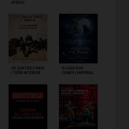
SPEDJU
COLISEU DE LISBOA
COLISEU DE LISBOA
MAIS INFO
MAIS INFO
COMPRAR
COMPRAR
OS QUATRO E MEIA
O LAGO DOS
| TOUR INTERIOR
CISNES | IMPERIAL
HERITAGE BALLET |
CLASSIC STAGE
COLISEU DE ELVAS
COLISEU DE LISBOA
MAIS INFO
MAIS INFO
COMPRAR
COMPRAR