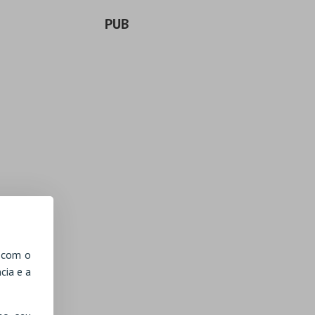
PUB
, com o
cia e a