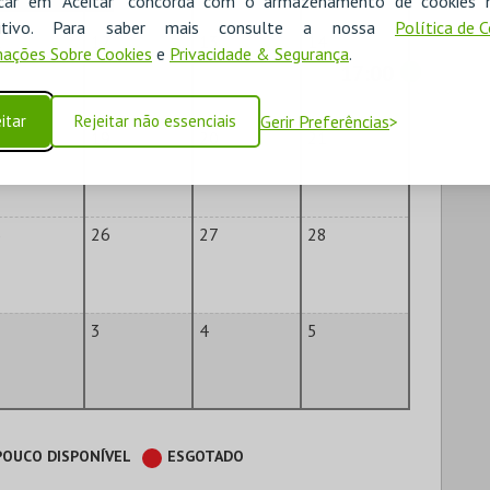
icar em "Aceitar" concorda com o armazenamento de cookies 
ositivo. Para saber mais consulte a nossa
Política de 
1
12
13
14
ações Sobre Cookies
e
Privacidade & Segurança
.
17:00
itar
Rejeitar não essenciais
Gerir Preferências
8
19
20
21
5
26
27
28
3
4
5
POUCO DISPONÍVEL
ESGOTADO