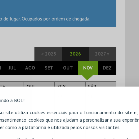
o de lugar. Ocupados por ordem de chegada.
«
2025
2026
2027
»
N
JUL
AGO
SET
OUT
NOV
DEZ
UA
QUI
SEX
SÁB
8
29
30
31
indo à BOL!
o site utiliza cookies essenciais para o funcionamento do site e
nsentimento, cookies que nos ajudam a personalizar a sua experiên
5
6
7
er como a plataforma é utilizada pelos nossos visitantes.