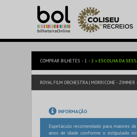
COMPRAR BILHETES
1
2
»
ESCOLHA DA SES
ROYAL FILM ORCHESTRA | MORRICONE - ZIMMER 
INFORMAÇÃO
Espetáculo recomendado para maiores de 
anos de idade conforme o estipulado no 