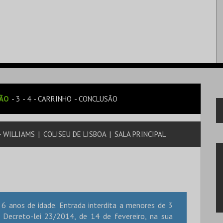
SÃO
3
4
CARRINHO
CONCLUSÃO
- WILLIAMS
|
COLISEU DE LISBOA
|
SALA PRINCIPAL
6 anos de idade. Entrada interdita a menores de 3
Decreto-lei 23/2014, de 14 de fevereiro, na sua