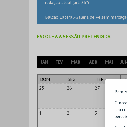
redação atual (art. 26ª)
Balcão Lateral/Galeria de Pé sem marcaçã
ESCOLHA A SESSÃO PRETENDIDA
JAN
FEV
MAR
ABR
MAI
JU
DOM
SEG
TER
Q
25
26
27
2
Bem-v
O noss
seu co
1
2
3
4
perceb