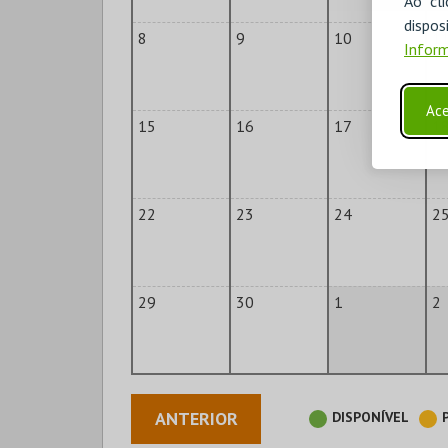
Ao cl
disp
8
9
10
1
Inform
Ace
15
16
17
1
22
23
24
2
29
30
1
2
ANTERIOR
DISPONÍVEL