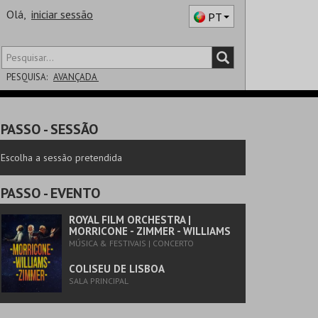
Olá,
iniciar sessão
PT
PESQUISA:
AVANÇADA
DISTRITO
PASSO
- SESSÃO
SALA
Escolha a sessão pretendida
PASSO
- EVENTO
ROYAL FILM ORCHESTRA |
MORRICONE - ZIMMER - WILLIAMS
MÚSICA & FESTIVAIS | CONCERTO
COLISEU DE LISBOA
SALA PRINCIPAL