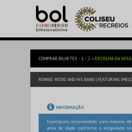
COMPRAR BILHETES
1
2
»
ESCOLHA DA SES
RONNIE WOOD AND HIS BAND | FEATURING IMEL
INFORMAÇÃO
Espetáculo recomendado para maiores de 
anos de idade conforme o estipulado no 