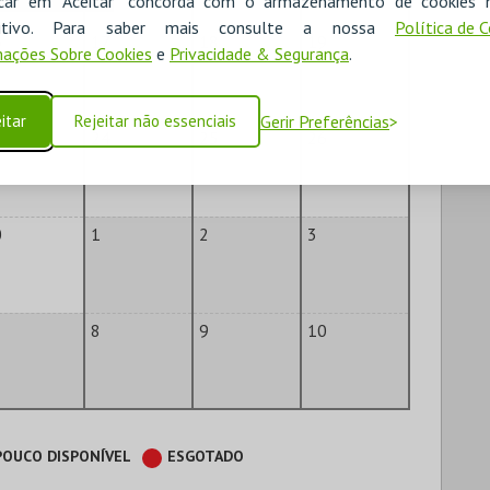
icar em "Aceitar" concorda com o armazenamento de cookies 
ositivo. Para saber mais consulte a nossa
Política de 
6
17
18
19
ações Sobre Cookies
e
Privacidade & Segurança
.
itar
Rejeitar não essenciais
Gerir Preferências
3
24
25
26
0
1
2
3
8
9
10
POUCO DISPONÍVEL
ESGOTADO