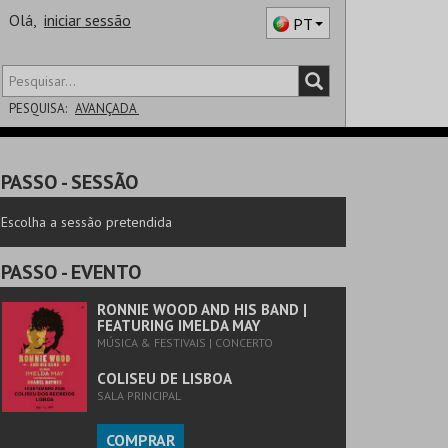
Olá,
iniciar sessão
PT
PESQUISA:
AVANÇADA
DISTRITO
PASSO
- SESSÃO
SALA
Escolha a sessão pretendida
PASSO
- EVENTO
RONNIE WOOD AND HIS BAND |
FEATURING IMELDA MAY
MÚSICA & FESTIVAIS | CONCERTO
COLISEU DE LISBOA
SALA PRINCIPAL
COMPRAR