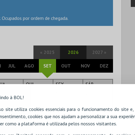
r. Ocupados por ordem de chegada.
«
2025
2026
2027
»
N
JUL
AGO
SET
OUT
NOV
DEZ
UA
QUI
SEX
SÁB
3
4
5
indo à BOL!
o site utiliza cookies essenciais para o funcionamento do site e
nsentimento, cookies que nos ajudam a personalizar a sua experiên
10
11
12
er como a plataforma é utilizada pelos nossos visitantes.