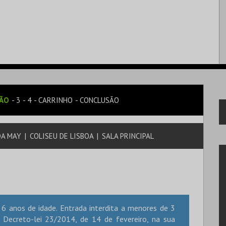
SÃO
3
4
CARRINHO
CONCLUSÃO
DA MAY
|
COLISEU DE LISBOA
|
SALA PRINCIPAL
6 anos de idade. Entrada interdita a menores de 3
Decreto-lei 23/2014, de 14 de fevereiro, na sua