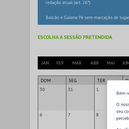
redação atual (art. 26ª)
Balcão e Galeria Pé sem marcação de luga
ESCOLHA A SESSÃO PRETENDIDA
JAN
FEV
MAR
ABR
MAI
JU
DOM
SEG
TER
Q
30
31
1
2
Bem-v
O noss
seu co
6
7
8
9
perceb